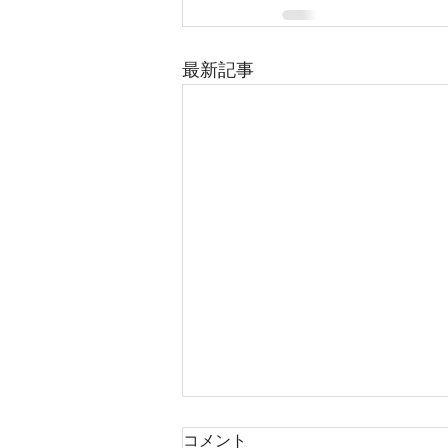
最新記事
綾瀬市寺尾台2丁目 全2区
コメント