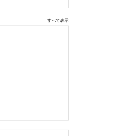
すべて表示
市石川1丁目全4区画 販