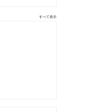
すべて表示
市石川1丁目全4区画 販