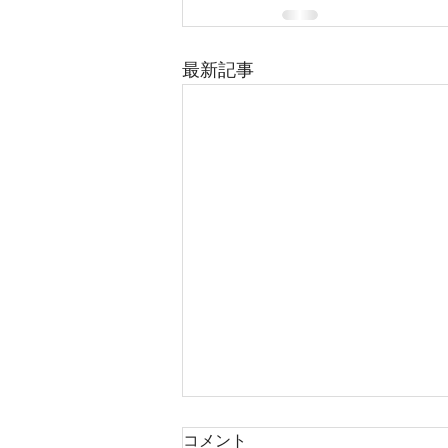
最新記事
綾瀬市寺尾台2丁目 全2区
コメント