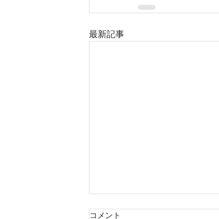
最新記事
綾瀬市寺尾台2丁目 全2区
コメント