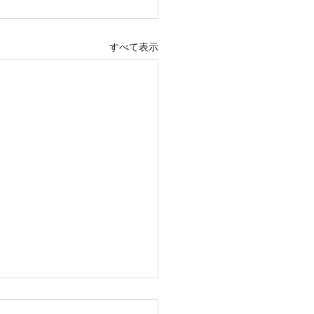
すべて表示
市石川1丁目全4区画 販