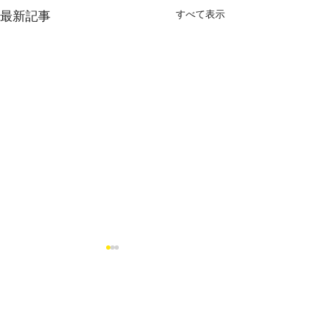
すべて表示
最新記事
町田市鶴川3丁目B区画
藤沢市石川1丁目
ご契約となりました。
画 販売終了と
た
おかげ様で販売終了いたしま
おかげ様でご成約
コメント