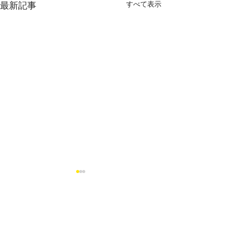
すべて表示
最新記事
町田市鶴川3丁目B区画
藤沢市石川1丁目
ご契約となりました。
画 販売終了と
た
おかげ様で販売終了いたしま
おかげ様でご成約
コメント
した。
た